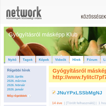
Gyógyításról másképp Klub
Nyitó
Tagok
Képek
Videók
Hírek
Fórum
L
Gyógyításról máskép
Régebbi hírek
http://www.fylitcl7
2026. április
2026. március
2026. február
2026. január
JNuYPxLSSbMgNJ
Még régebbiek
14 éve
|
[Törölt felhasználó]
|
1 ho