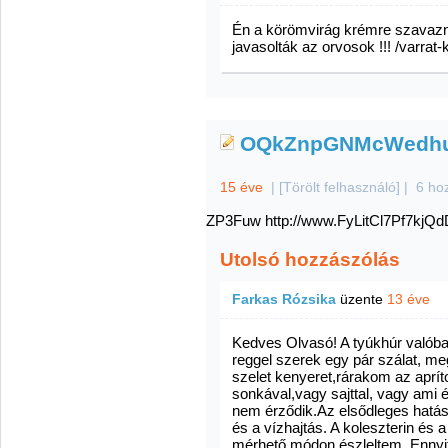
Én a körömvirág krémre szavazné
javasolták az orvosok !!! /varrat-
OQkZnpGNMcWedhu
15 éve
|
[Törölt felhasználó]
|
6 ho
ZP3Fuw http://www.FyLitCl7Pf7k
Utolsó hozzászólás
Farkas Rózsika
üzente
13 éve
Kedves Olvasó! A tyúkhúr valóba
reggel szerek egy pár szálat, 
szelet kenyeret,rárakom az aprít
sonkával,vagy sajttal, vagy ami
nem érződik.Az elsődleges hatása
és a vízhajtás. A koleszterin és a
mérhető módon észleltem. Enny