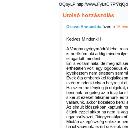
OQbyLP http://www.FyLitCl7Pf7k
Utolsó hozzászólás
Ozsvat Annamária
üzente
16 év
Kedves Mindenki !
A Vargha gyógymódról lehet rossz
ismerősöm aki addig minden ilyentő
elfogadott mindent !
Én is voltam nála, de még azt s
érthetetlen volt, egy logopédus é
igyekeztem nem értettem semmi
Évek óta emberekkel foglalkozom
ezért mindenki olyan helyre jut 
Ha szeretne tényleg jó dolgokat, 
bennünk rengeteg az a tulajdonsá
sikerült ezeket felismernünk és
vallanunk, akkor közelebb kerül
Az elmult időszakban kaptunk re
éltünk ezzel akkor ha nem is vag
egyensúlyozni, "kiegyensúlyozni"
Miután az egészség sokszor nem
ha jól vagyunk, ezért sok-sok pé