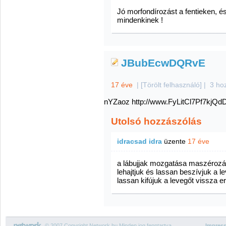
Jó morfondírozást a fentieken, é
mindenkinek !
JBubEcwDQRvE
17 éve
|
[Törölt felhasználó]
|
3 ho
nYZaoz http://www.FyLitCl7Pf7kj
Utolsó hozzászólás
idracsad idra
üzente
17 éve
a lábujjak mozgatása maszérozás
lehajtjuk és lassan beszívjuk a le
lassan kifújuk a levegőt vissza e
© 2007 Copyright Network.hu Minden jog fenntartva.
Impres