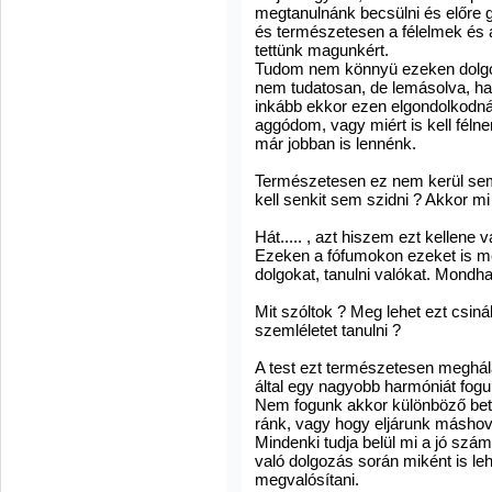
megtanulnánk becsülni és előre 
és természetesen a félelmek és 
tettünk magunkért.
Tudom nem könnyü ezeken dolgozn
nem tudatosan, de lemásolva, ha 
inkább ekkor ezen elgondolkodná
aggódom, vagy miért is kell féln
már jobban is lennénk.
Természetesen ez nem kerül se
kell senkit sem szidni ? Akkor mi
Hát..... , azt hiszem ezt kellene 
Ezeken a fófumokon ezeket is meg
dolgokat, tanulni valókat. Mondh
Mit szóltok ? Meg lehet ezt csiná
szemléletet tanulni ?
A test ezt természetesen meghálál
által egy nagyobb harmóniát fogu
Nem fogunk akkor különböző bete
ránk, vagy hogy eljárunk máshová
Mindenki tudja belül mi a jó szám
való dolgozás során miként is lehet
megvalósítani.