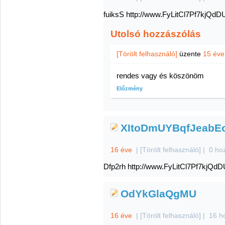
fuiksS http://www.FyLitCl7Pf7kj
Utolsó hozzászólás
[Törölt felhasználó]
üzente
15 éve
rendes vagy és köszönöm
Előzmény
XItoDmUYBqfJeabE
16 éve
|
[Törölt felhasználó]
|
0 ho
Dfp2rh http://www.FyLitCl7Pf7kj
OdYkGlaQgMU
16 éve
|
[Törölt felhasználó]
|
16 h