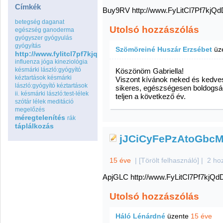
Címkék
Buy9RV http://www.FyLitCl7Pf7k
betegség
daganat
Utolsó hozzászólás
egészség
ganoderma
gyógyszer
gyógyulás
gyógyítás
Szömöreiné Huszár Erzsébet
üz
http://www.fylitcl7pf7kjqdduolqouaxtxbj5ing.com
influenza
jóga
kineziológia
késmárki lászló:gyógyító
Köszönöm Gabriella!
kéztartások
késmárki
Viszont kívánok neked és kedve
lászló:gyógyító kéztartások
sikeres, egészségesen boldogs
ii.
késmárki lászló:test-lélek
teljen a következő év.
szótár
lélek
meditáció
megelőzés
méregtelenítés
rák
táplálkozás
jJCiCyFePzAtoGbc
15 éve
|
[Törölt felhasználó]
|
2 ho
ApjGLC http://www.FyLitCl7Pf7k
Utolsó hozzászólás
Háló Lénárdné
üzente
15 éve