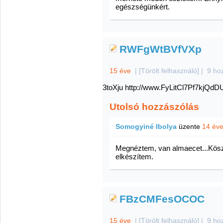
egészségünkért.
RWFgWtBVfVXp
15 éve
|
[Törölt felhasználó]
|
9 ho
3toXju http://www.FyLitCl7Pf7kj
Utolsó hozzászólás
Somogyiné Ibolya
üzente
14 év
Megnéztem, van almaecet...Kösz
elkészítem.
FBzCMFesOCOC
15 éve
|
[Törölt felhasználó]
|
9 ho