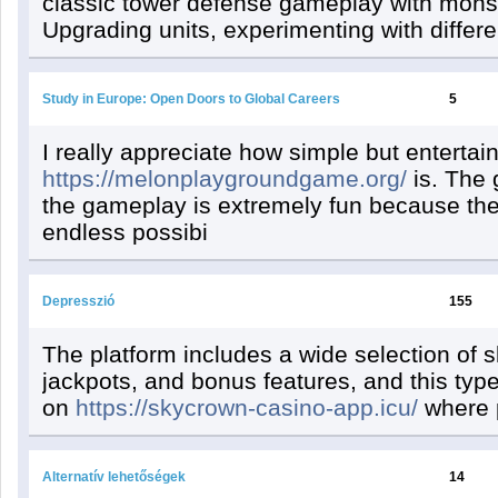
classic tower defense gameplay with monst
Upgrading units, experimenting with differ
Study in Europe: Open Doors to Global Careers
5
I really appreciate how simple but entertai
https://melonplaygroundgame.org/
is. The 
the gameplay is extremely fun because th
endless possibi
Depresszió
155
The platform includes a wide selection of s
jackpots, and bonus features, and this type
on
https://skycrown-casino-app.icu/
where 
Alternatív lehetőségek
14