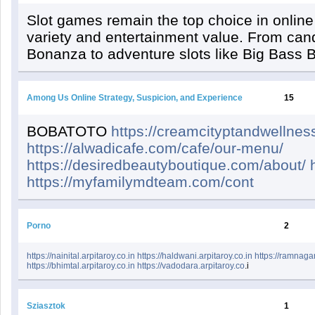
Slot games remain the top choice in online
variety and entertainment value. From ca
Bonanza to adventure slots like Big Bass 
Among Us Online Strategy, Suspicion, and Experience
15
BOBATOTO
https://creamcityptandwellnes
https://alwadicafe.com/cafe/our-menu/
https://desiredbeautyboutique.com/about/
https://myfamilymdteam.com/cont
Porno
2
https://nainital.arpitaroy.co.in
https://haldwani.arpitaroy.co.in
https://ramnagar
https://bhimtal.arpitaroy.co.in
https://vadodara.arpitaroy.co
.i
Sziasztok
1