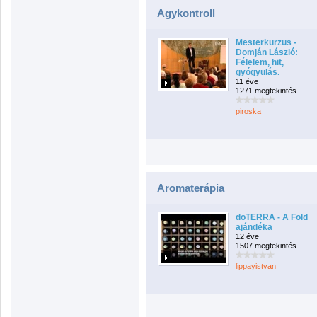
Agykontroll
Mesterkurzus -
Domján László:
Félelem, hit,
gyógyulás.
11 éve
1271 megtekintés
piroska
Aromaterápia
doTERRA - A Föld
ajándéka
12 éve
1507 megtekintés
lippayistvan