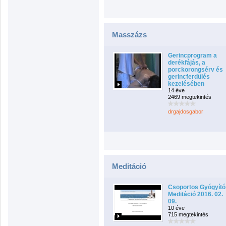
Masszázs
Gerincprogram a
derékfájás, a
porckorongsérv és
gerincferdülés
kezelésében
14 éve
2469 megtekintés
drgajdosgabor
Meditáció
Csoportos Gyógyító
Meditáció 2016. 02.
09.
10 éve
715 megtekintés