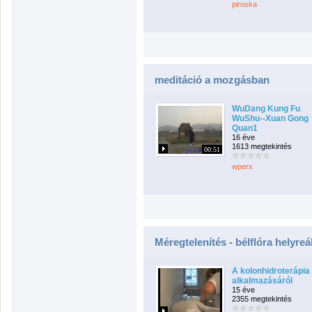
piroska
meditáció a mozgásban
WuDang Kung Fu
WuShu--Xuan Gong
Quan1
16 éve
1613 megtekintés
00:51
wperx
Méregtelenítés - bélflóra helyreál
A kolonhidroterápia
alkalmazásáról
15 éve
2355 megtekintés