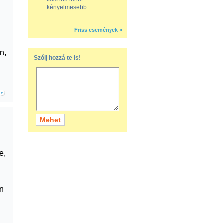
kényelmesebb
l
Friss események »
n,
Szólj hozzá te is!
e,
an