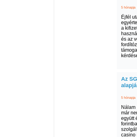
5 hónapja
Éjfél u
egyért
a kifiz
használ
és az v
fordító
támogat
kérdés
Az SG
alapj
5 hónapja
Nálam n
már ne
együtt 
forintb
szolgál
casino 