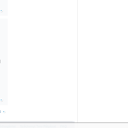
l
K
diaajánlat
Széchenyi Terv Pályázat
FAQ