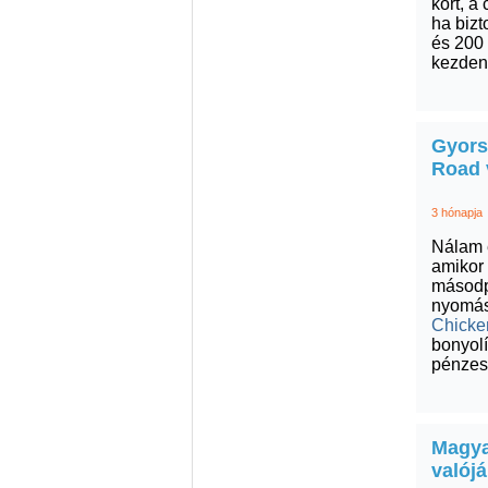
kört, a 
ha bizt
és 200 
kezdeni
Gyors
Road 
3 hónapja
Nálam e
amikor 
másodpe
nyomás,
Chicke
bonyolí
pénzes 
Magya
valój