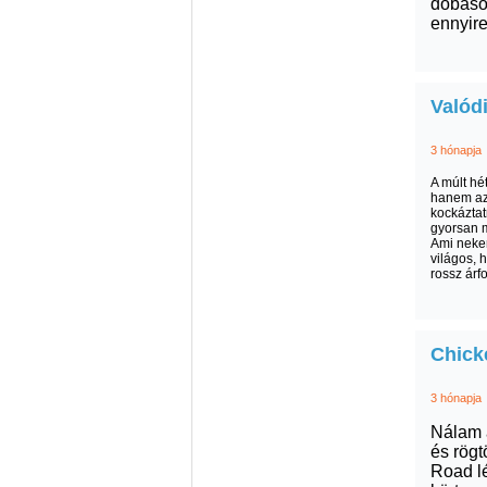
dobások
ennyire
Valódi
3 hónapja
A múlt h
hanem az
kockáztat
gyorsan 
Ami nekem
világos, 
rossz árf
Chick
3 hónapja
Nálam a
és rög
Road lé