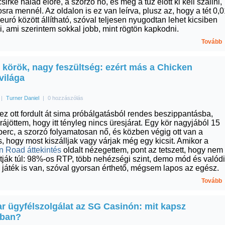
csirke halad előre, a szorzó nő, és még a tűz előtt ki kell szállni,
osra mennél. Az oldalon is ez van leírva, plusz az, hogy a tét 0,
euró között állítható, szóval teljesen nyugodtan lehet kicsiben
, ami szerintem sokkal jobb, mint rögtön kapkodni.
Tovább
 körök, nagy feszültség: ezért más a Chicken
világa
|
Turner Daniel
|
0 hozzászólás
z ott fordult át sima próbálgatásból rendes beszippantásba,
rájöttem, hogy itt tényleg nincs üresjárat. Egy kör nagyjából 15
rc, a szorzó folyamatosan nő, és közben végig ott van a
 hogy most kiszálljak vagy várjak még egy kicsit. Amikor a
n Road áttekintés
oldalt nézegettem, pont az tetszett, hogy nem
tják túl: 98%-os RTP, több nehézségi szint, demo mód és valódi
játék is van, szóval gyorsan érthető, mégsem lapos az egész.
Tovább
r ügyfélszolgálat az SG Casinón: mit kapsz
ában?