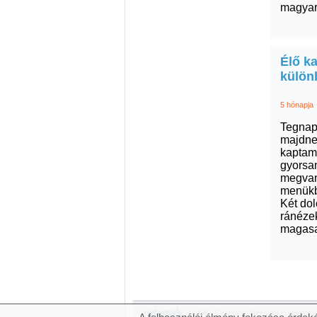
magyar 
Élő ka
külön
5 hónapja
Tegnap 
majdne
kaptam,
gyorsan
megvan 
menükb
Két dol
ránéze
magasa
© 2007 Copyright Network.hu Minden j