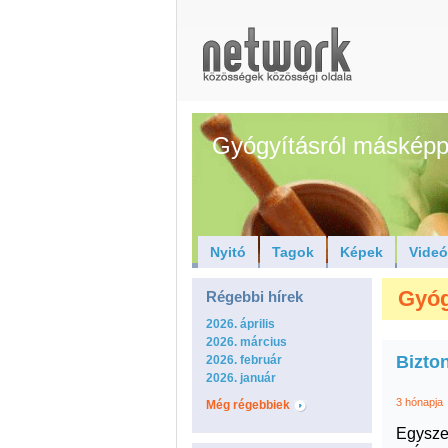
Gyógyításról másképp
Nyitó
Tagok
Képek
Vide
Gyóg
Régebbi hírek
2026. április
2026. március
Bizto
2026. február
2026. január
3 hónapja
Még régebbiek
Egysze