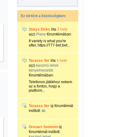
Ez történt a közösségben:
Shays Dirks
írta
3 hete
a(z)
Plane
fórumtémában:
If variety is what you're
after, https://777-bet.bet...
Tarasss Ver
írta
4 hete
a(z)
kaszinó lehet
kényelmesebb
fórumtémában:
Telefonos játékhoz nekem
az a fontos, hogy a
platform...
Tarasss Ver
új fórumtémát
indított:
вв
Oreuarr Semenn
új
fórumtémát indított:
kaszinó lehet