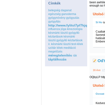
been awhile
Címkék
enough so h
betegség
daganat
Utolsó
egészség
ganoderma
gyógynövény
gyógyulás
gyógyítás
Si Ho
ü
http://www.fylitcl7pf7kjqdduolqou
influenza
jóga
kineziológia
Csatla
késmárki lászló:gyógyító
Semmil
kéztartások
késmárki
hatását
lászló:gyógyító kéztartások
Embere
ii.
késmárki lászló:test-lélek
szótár
lélek
meditáció
megelőzés
méregtelenítés
rák
táplálkozás
Od
16 éve
|
[
OQbyLP htt
Utolsó
Ozsvat
Kedves