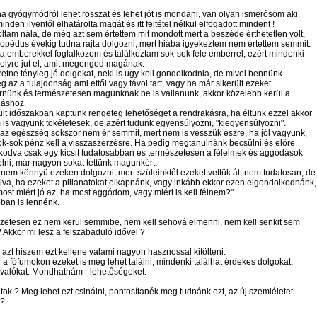
a gyógymódról lehet rosszat és lehet jót is mondani, van olyan ismerősöm aki
inden ilyentől elhatárolta magát és itt feltétel nélkül elfogadott mindent !
oltam nála, de még azt sem értettem mit mondott mert a beszéde érthetetlen volt,
opédus évekig tudna rajta dolgozni, mert hiába igyekeztem nem értettem semmit.
a emberekkel foglalkozom és találkoztam sok-sok féle emberrel, ezért mindenki
elyre jut el, amit megenged magának.
etne tényleg jó dolgokat, neki is ugy kell gondolkodnia, de mivel bennünk
g az a tulajdonság ami ettől vagy távol tart, vagy ha már sikerült ezeket
rnünk és természetesen magunknak be is vallanunk, akkor közelebb kerül a
áshoz.
lt időszakban kaptunk rengeteg lehetőséget a rendrakásra, ha éltünk ezzel akkor
is vagyunk tökéletesek, de azért tudunk egyensúlyozni, "kiegyensúlyozni".
az egészség sokszor nem ér semmit, mert nem is vesszük észre, ha jól vagyunk,
ok-sok pénz kell a visszaszerzésre. Ha pedig megtanulnánk becsülni és előre
kodva csak egy kicsit tudatosabban és természetesen a félelmek és aggódások
élni, már nagyon sokat tettünk magunkért.
em könnyü ezeken dolgozni, mert szüleinktől ezeket vettük át, nem tudatosan, de
va, ha ezeket a pillanatokat elkapnánk, vagy inkább ekkor ezen elgondolkodnánk,
ost miért jó az, ha most aggódom, vagy miért is kell félnem?"
ban is lennénk.
zetesen ez nem kerül semmibe, nem kell sehová elmenni, nem kell senkit sem
? Akkor mi lesz a felszabaduló idővel ?
. , azt hiszem ezt kellene valami nagyon hasznossal kitölteni.
a fófumokon ezeket is meg lehet találni, mindenki találhat érdekes dolgokat,
 valókat. Mondhatnám - lehetőségeket.
ltok ? Meg lehet ezt csinálni, pontosítanék meg tudnánk ezt, az új szemléletet
 ?