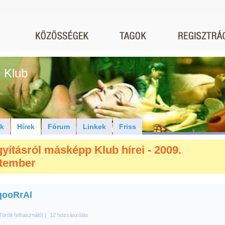
 Klub
ók
Hírek
Fórum
Linkek
Friss
yításról másképp Klub hírei - 2009.
tember
ooRrAl
Törölt felhasználó]
|
12 hozzászólás