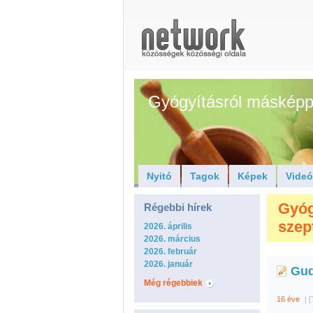
Gyógyításról másképp
Nyitó
Tagok
Képek
Vide
Gyóg
Régebbi hírek
szep
2026. április
2026. március
2026. február
2026. január
Guq
Még régebbiek
16 éve
|
[