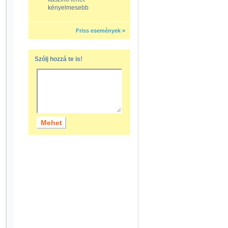
kényelmesebb
Friss események »
Szólj hozzá te is!