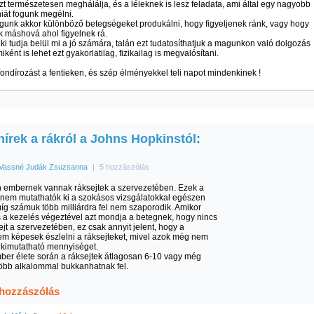
ezt természetesen meghálálja, és a léleknek is lesz feladata, ami által egy nagyobb
iát fogunk megélni.
gunk akkor különböző betegségeket produkálni, hogy figyeljenek ránk, vagy hogy
k máshová ahol figyelnek rá.
i tudja belül mi a jó számára, talán ezt tudatosíthatjuk a magunkon való dolgozás
iként is lehet ezt gyakorlatilag, fizikailag is megvalósítani.
ondírozást a fentieken, és szép élményekkel teli napot mindenkinek !
hírek a rákról a Johns Hopkinstól:
Vassné Judák Zsuzsanna
|
5 hozzászólás
n embernek vannak ráksejtek a szervezetében. Ezek a
 nem mutathatók ki a szokásos vizsgálatokkal egészen
íg számuk több milliárdra fel nem szaporodik. Amikor
 a kezelés végeztével azt mondja a betegnek, hogy nincs
ejt a szervezetében, ez csak annyit jelent, hogy a
em képesek észlelni a ráksejteket, mivel azok még nem
a kimutatható mennyiséget.
ber élete során a ráksejtek átlagosan 6-10 vagy még
több alkalommal bukkanhatnak fel.
 hozzászólás