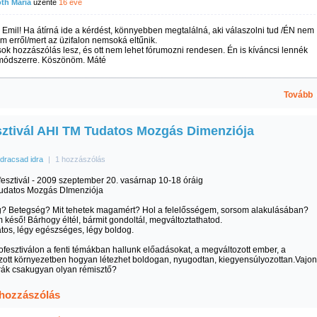
th Mária
üzente
16 éve
Emil! Ha átírná ide a kérdést, könnyebben megtalálná, aki válaszolni tud /ÉN nem
am erről/mert az üzifalon nemsoká eltűnik.
ok hozzászólás lesz, és ott nem lehet fórumozni rendesen. Én is kíváncsi lennék
 módszerre. Köszönöm. Máté
Tovább
sztivál AHI TM Tudatos Mozgás Dimenziója
idracsad idra
|
1 hozzászólás
fesztivál - 2009 szeptember 20. vasárnap 10-18 óráig
udatos Mozgás DImenziója
? Betegség? Mit tehetek magamért? Hol a felelősségem, sorsom alakulásában?
késő! Bárhogy éltél, bármit gondoltál, megváltoztathatod.
tos, légy egészséges, légy boldog.
iofesztiválon a fenti témákban hallunk előadásokat, a megváltozott ember, a
ott környezetben hogyan létezhet boldogan, nyugodtan, kiegyensúlyozottan.Vajon
rák csakugyan olyan rémisztő?
 hozzászólás