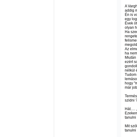
A Vargh
addig m
Én is v
egy log
Évek ót
olyan h
Ha szer
rengete
felisme
megold
Az elmu
ha nem 
Miután 
ezért s
gondol
nélkül 
Tudom n
lemásol
hogy "m
már job
Termés
szidni 
Hát....
Ezeken 
tanulni
Mit szó
tanulni