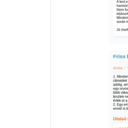
A test 
harmón
Nem fo
eljárun
Mindenk
során m
Jó morf
Friss 
16 éve
|
1. Minde
ráksejtek
addig, am
egy orvos
több ráks
tesztek n
érték el 
2. Egy em
ennél is 
Utolsó