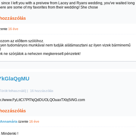
 since I left you with a preivew from Lacey and Ryans wedding, you've waited long
ere are some of my favorites from their wedding! She chose
 hozzászólás
zente
16 éve
axtxbj5ing.com
kozom az előttem szólóhoz.
yen tudományos munkával nem tudják alátámasztani az ilyen vizek bárminemű
!
k ne szórjátok a nehezen megkeresett pénzetek!
YkGlaQgMU
Törölt felhasználó]
|
16 hozzászólás
p://www.FyLitCl7Pf7kjQdDUOLQOuaxTXbj5iNG.com
 hozzászólás
 Annamária
üzente
16 éve
 Mindenki !