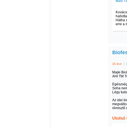
Máté Tó
Kovács 
hallott
Hátha s
erre a
Biofe
16 éve
|
Majki Bio
AHI TM T
Egészség
Soha nem 
Légy tuda
Az idei b
megváltoz
rémisztő 
Utolsó