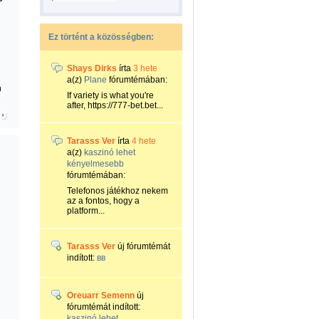
Ez történt a közösségben:
Shays Dirks
írta
3 hete
a(z)
Plane
fórumtémában:
m
If variety is what you're
after, https://777-bet.bet...
Tarasss Ver
írta
4 hete
a(z)
kaszinó lehet
kényelmesebb
fórumtémában:
Telefonos játékhoz nekem
az a fontos, hogy a
platform...
Tarasss Ver
új fórumtémát
indított:
вв
Oreuarr Semenn
új
fórumtémát indított:
kaszinó lehet