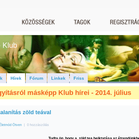
 Klub
ók
Hírek
Fórum
Linkek
Friss
yításról másképp Klub hírei - 2014. július
alanítás zöld teával
Életmód Ötven
|
0 hozzászólás
Tudta ön, hogy a zöld tea beiktatása az étrendünkb