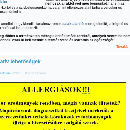
nemcsak a ráktól véd meg
bennünket, hanem az
-kórtól és a szívbetegségektől is, valamint ellenőrzés alatt tartja a vércukor és
nszintünket is.
a amellet, hogy klorofillt tartalmaz remek
salaktalanító
, méregtelenítő, zsírégető és
g hatással is rendelkezik.
axtxbj5ing.com
eg többet a természetes méregtelenítési módszerekről, amelyek semmibe ne
önnek, csak ki kell mennie a természetbe és learatnia az egészségét !
Tovább
natív lehetőségek
Kálmán József
|
0 hozzászólás