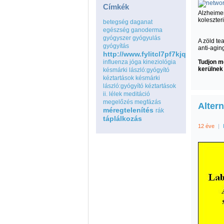
Címkék
Alzheimer
koleszteri
betegség
daganat
egészség
ganoderma
gyógyszer
gyógyulás
A zöld te
gyógyítás
anti-agin
http://www.fylitcl7pf7kjqdduolqou
influenza
jóga
kineziológia
Tudjon m
kerülnek 
késmárki lászló:gyógyító
kéztartások
késmárki
lászló:gyógyító kéztartások
ii.
lélek
meditáció
megelőzés
megfázás
Alter
méregtelenítés
rák
táplálkozás
12 éve
|