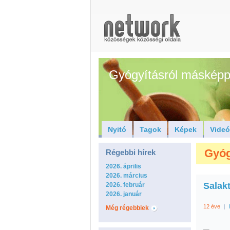
Gyógyításról másképp
Nyitó
Tagok
Képek
Vide
Gyóg
Régebbi hírek
2026. április
2026. március
Salakt
2026. február
2026. január
12 éve
|
Még régebbiek