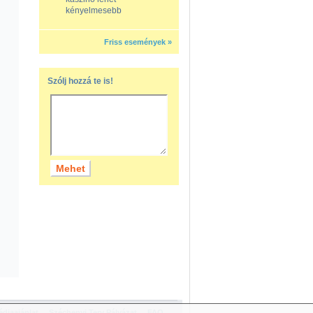
kényelmesebb
Friss események »
Szólj hozzá te is!
diaajánlat
Széchenyi Terv Pályázat
FAQ