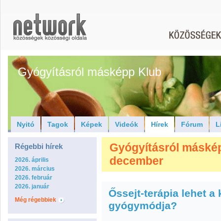
Gyógyításról másképp Klub
Nyitó
Tagok
Képek
Videók
Hírek
Fórum
L
Gyógyításról másképp
Régebbi hírek
december
2026. április
2026. március
2026. február
2026. január
Őssejt-terápia lehet a
Még régebbiek
gyógymódja?