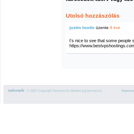
Utolsó hozzászólás
justin toodo
üzente
4 éve
t's nice to see that some people s
https://www.bestvpshostings.co
© 2007 Copyright Network.hu Minden jog fenntartva.
Impres