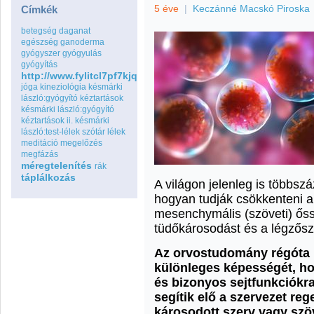
5 éve
|
Keczánné Macskó Piroska
Címkék
betegség
daganat
egészség
ganoderma
gyógyszer
gyógyulás
gyógyítás
http://www.fylitcl7pf7kjqdduolqouaxtxbj5ing.com
jóga
kineziológia
késmárki
lászló:gyógyító kéztartások
késmárki lászló:gyógyító
kéztartások ii.
késmárki
lászló:test-lélek szótár
lélek
meditáció
megelőzés
megfázás
méregtelenítés
rák
táplálkozás
A világon jelenleg is többsz
hogyan tudják csökkenteni a 
mesenchymális (szöveti) őss
tüdőkárosodást és a légzősze
Az orvostudomány régóta i
különleges képességét, 
és bizonyos sejtfunkciókra
segítik elő a szervezet re
károsodott szerv vagy szöve