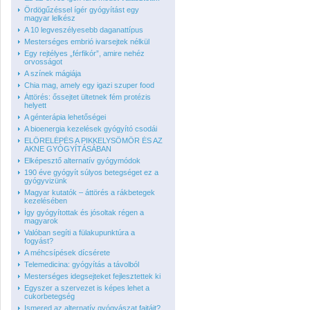
Ördögűzéssel ígér gyógyítást egy
magyar lelkész
A 10 legveszélyesebb daganattípus
Mesterséges embrió ivarsejtek nélkül
Egy rejtélyes „férfikór”, amire nehéz
orvosságot
A színek mágiája
Chia mag, amely egy igazi szuper food
Áttörés: őssejtet ültetnek fém protézis
helyett
A génterápia lehetőségei
A bioenergia kezelések gyógyító csodái
ELŐRELÉPÉS A PIKKELYSÖMÖR ÉS AZ
AKNE GYÓGYÍTÁSÁBAN
Elképesztő alternatív gyógymódok
190 éve gyógyít súlyos betegséget ez a
gyógyvizünk
Magyar kutatók – áttörés a rákbetegek
kezelésében
Így gyógyítottak és jósoltak régen a
magyarok
Valóban segíti a fülakupunktúra a
fogyást?
A méhcsípések dícsérete
Telemedicina: gyógyítás a távolból
Mesterséges idegsejteket fejlesztettek ki
Egyszer a szervezet is képes lehet a
cukorbetegség
Ismered az alternatív gyógyászat fajtáit?