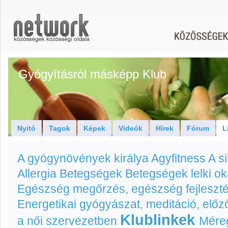
Gyógyításról másképp Klub
Nyitó
Tagok
Képek
Videók
Hírek
Fórum
L
A gyógynövények királya
Agyfitness A s
Allergia
Betegségek
Betegségek lelki ok
Egészség megőrzés, egészség fejleszté
Energetikai gyógyászat, meditáció, előz
Klublinkek
a női szervezetben
Méreg