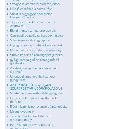
Szokjon le az ivásról okostelefonnal!
Mire jó valójában a diófalevél?
Változik a gyógyszertesztelés
Magyarországon
Tippek gyerekek és tinédzserek
alternatív..
Életet mentett a mesterséges bőr
Csernobili gombák a rákgyógyításban
Személyre szabott gyógyítás
Gyógyuljunk, szépüljünk kurkumával
Máriatövis - a májvédő gyógynövény
Stroke kezelés számitógépes játékkal
gyógyulást segítő és hitmegerősítő
gondolatok
A sztrókot is gyógyítja a baranyai
kuruzsló
Új idegsejttípus segítheti az agyi
gyógyulást
AZ ORBÁNCFŰ OLAJ IGAZI
SZUPERSZTÁR A BŐRÁPOLÁSBAN
5 betegség, ami életmóddal gyógyítható
Betegségek, ahol óriási áttörések
történtek
5 ősi misztériumon alapuló sámán mágia
Mesés gyógyerő
Több áttörést is elért idén az
orvostudomány
Ez az 5 csillagjegy a holisztikus
gyógyításban