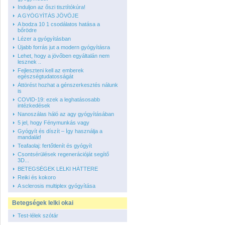
Induljon az őszi tisztítókúra!
A GYÓGYÍTÁS JÖVŐJE
A bodza 10 1 csodálatos hatása a
bőrödre
Lézer a gyógyításban
Újabb forrás jut a modern gyógyításra
Lehet, hogy a jövőben egyáltalán nem
lesznek ..
Fejleszteni kell az emberek
egészségtudatosságát
Áttörést hozhat a génszerkesztés nálunk
is
COVID-19: ezek a leghatásosabb
intézkedések
Nanoszálas háló az agy gyógyításában
5 jel, hogy Fénymunkás vagy
Gyógyít és díszít – Így használja a
mandalát!
Teafaolaj: fertőtlenít és gyógyít
Csontsérülések regenerációját segítő
3D...
BETEGSÉGEK LELKI HÁTTERE
Reiki és kokoro
A sclerosis multiplex gyógyítása
Betegségek lelki okai
Test-lélek szótár