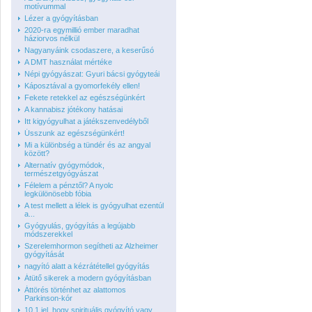
motívummal
Lézer a gyógyításban
2020-ra egymillió ember maradhat
háziorvos nélkül
Nagyanyáink csodaszere, a keserűsó
A DMT használat mértéke
Népi gyógyászat: Gyuri bácsi gyógyteái
Káposztával a gyomorfekély ellen!
Fekete retekkel az egészségünkért
A kannabisz jótékony hatásai
Itt kigyógyulhat a játékszenvedélyből
Ússzunk az egészségünkért!
Mi a különbség a tündér és az angyal
között?
Alternatív gyógymódok,
természetgyógyászat
Félelem a pénztől? A nyolc
legkülönösebb fóbia
A test mellett a lélek is gyógyulhat ezentúl
a...
Gyógyulás, gyógyítás a legújabb
módszerekkel
Szerelemhormon segítheti az Alzheimer
gyógyítását
nagyító alatt a kézrátétellel gyógyítás
Átütő sikerek a modern gyógyításban
Áttörés történhet az alattomos
Parkinson-kór
10 1 jel, hogy spirituális gyógyító vagy