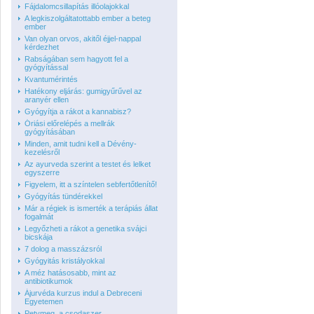
Fájdalomcsillapítás illóolajokkal
A legkiszolgáltatottabb ember a beteg
ember
Van olyan orvos, akitől éjjel-nappal
kérdezhet
Rabságában sem hagyott fel a
gyógyítással
Kvantumérintés
Hatékony eljárás: gumigyűrűvel az
aranyér ellen
Gyógyítja a rákot a kannabisz?
Óriási előrelépés a mellrák
gyógyításában
Minden, amit tudni kell a Dévény-
kezelésről
Az ayurveda szerint a testet és lelket
egyszerre
Figyelem, itt a színtelen sebfertőtlenítő!
Gyógyítás tündérekkel
Már a régiek is ismerték a terápiás állat
fogalmát
Legyőzheti a rákot a genetika svájci
bicskája
7 dolog a masszázsról
Gyógyitás kristályokkal
A méz hatásosabb, mint az
antibiotikumok
Ájurvéda kurzus indul a Debreceni
Egyetemen
Petymeg, a csodaszer