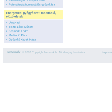
Kahihealing.hu - Pónya Csaba
Pollenallergia homeopátiás gyógyítása
Energetikai gyógyászat, meditáció,
előző életek
UltraNadi
Tiszta Lélek Műhely
Késmárki Endre
Meditáció Pécs
Gyógyító Kezek Háza
© 2007 Copyright Network.hu Minden jog fenntartva.
Impres