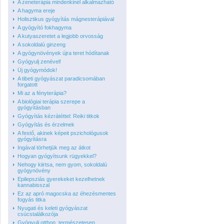
A zeneterápia mindenkinél alkalmazható
A hagyma ereje
Holisztikus gyógyítás mágnesterápiával
A gyógyító fokhagyma
A kutyaszeretet a legjobb orvosság
A sokoldalú ginzeng
A gyógynövények újra teret hódítanak
Gyógyulj zenével!
Új gyógymódok!
A tibeti gyógyászat paradicsomában
forgatott
Mi az a fényterápia?
A biológiai terápia szerepe a
gyógyításban
Gyógyítás kézrátéttel: Reiki titkok
Gyógyítás és érzelmek
A festő, akinek képeit pszichológusok
gyógyításra
Ingával törhetjük meg az átkot
Hogyan gyógyítsunk rügyekkel?
Nehogy kiirtsa, nem gyom, sokoldalú
gyógynövény
Epilepsziás gyerekeket kezelhetnek
kannabisszal
Ez az apró magocska az éhezésmentes
fogyás titka
Nyugati és keleti gyógyászat
csúcstalálkozója
Gyógyulj otthon, természetesen