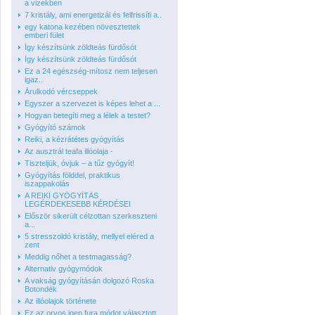
a vizekben
7 kristály, ami energetizál és felfrissíti a..
egy katona kezében növesztettek
emberi fület
Így készítsünk zöldteás fürdősót
Így készítsünk zöldteás fürdősót
Ez a 24 egészség-mítosz nem teljesen
igaz..
Árulkodó vércseppek
Egyszer a szervezet is képes lehet a ...
Hogyan betegíti meg a lélek a testet?
Gyógyító számok
Reiki, a kézrátétes gyógyítás
Az ausztrál teafa illóolaja -
Tiszteljük, óvjuk – a tűz gyógyít!
Gyógyítás földdel, praktikus
iszappakolás
A REIKI GYÓGYÍTÁS
LEGÉRDEKESEBB KÉRDÉSEI
Először sikerült célzottan szerkeszteni
a...
5 stresszoldó kristály, mellyel eléred a
zent
Meddig nőhet a testmagasság?
Alternativ gyógymódok
A vakság gyógyításán dolgozó Roska
Botondék
Az illóolajok története
Ez az orvos igen fura módot választott...