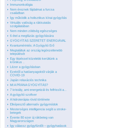
Immunonkológia
Nem éreznek fájdalmat a furcsa
családban
Így működik a holisztikus kínai gyógyítás
Virtuális valóság a rákkutatás
szolgálatában
Nem minden zöldség egészséges
6 étel a megfázás gyógyítására
GYÓGYÍTÁS SZERETET ENERGIÁVAL
Kvantumérintés: A Gyógyító Erő
Megtaláltuk az ország legönzetlenebb
települését
Egy lépéssel közelebb kerültünk a
krónikus ..
Lézer a gyógyításban
Ezektől a hatóanyagoktól várják a
COVID-19
Japán relaxációs technika
MI A PRÁNA GYÓGYÍTÁS?
7 kristály, ami energetizál és felfrissíti a...
A gyógyító szoftver
A hidroterápia rövid története
Elképesztő alternatív gyógymódok
Mesterséges intelligencia segíti a stroke-
betegek
Évente 80 ezer új rákbeteg van
Magyarországon
Így válassz gyógyfürdőt – gyógyhatások