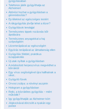
gyógyításában
Telefonos játék gyógyíthatja az
Alzheimert
Áttörést hozhat a gyógyításban a
génmódosítás?
Ép lélekkel az egészséges testért
A rákgyógyítás jövője lehet a lézer?
Gyógyítások lenolajjal
Természetes tippek rozáceás bőr
ápolására
Természetes anyagokkal a haj
szépségéért
Lézerterápiával az egészségért
Egyórás terápiával az álmatlanság ellen
Gyógyítás földdel, praktikus
iszappakolás
Új utak nyíltak a gyógyításban
A módosított herpeszvírus megvédhet a
bőrráktól
Egy vírus segítségével újra hallhatnak a
siket..
Gyógyító füvek
Orvosi zsálya: a növényi aszpirin
Hologram a gyógyításban
Reiki, a kézrátétes gyógyítás – miért
működik?
Így gyógyíthatják az Alzheimer-kórt
Jégkockával dörzsölt a nyakán egy
pontot