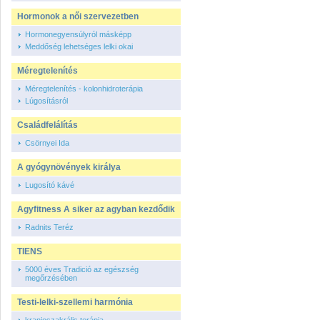
Hormonok a női szervezetben
Hormonegyensúlyról másképp
Meddőség lehetséges lelki okai
Méregtelenítés
Méregtelenítés - kolonhidroterápia
Lúgosításról
Családfelálítás
Csörnyei Ida
A gyógynövények királya
Lugosító kávé
Agyfitness A siker az agyban kezdődik
Radnits Teréz
TIENS
5000 éves Tradició az egészség
megőrzésében
Testi-lelki-szellemi harmónia