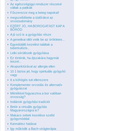
Az egészségügyi rendszer részeivé
váltak a patikák
Fűszerezze meg a beteg napokat!
megszelídítette a tüdőrákot az
orvostudomány
EZÉRT JÓ, HA BOROGATÁST KAP A
BŐRÖD
A jó szó is a gyógyítás része
A genetikai ollót vetik be az örökletes...
Egyedülálló kezelést találtak a
tuberkulózis..
Lelki sérüléseik gyógyítása
Ez történik, ha éjszakára hagymát
teszel...
Akupunktúrával az allergia ellen
10 1 biztos jel, hogy spirituális gyógyító
vagy
tt a köhögés tuti ellenszere
Komplementer orvoslás és alternatív
gyógyászat
Mértékkel fogyasztva a bor valóban
orvosság?
Indiánok gyógyítási tradíciói
Betör a virtuális gyógyítás
Magyarországra is?
Makacs sebek kezelése szelíd
gyógymóddal
Kannabisz hatásai
Így működik a Bach-virágterápia