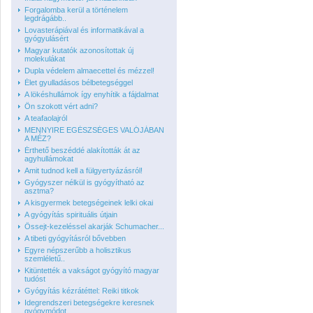
Forgalomba kerül a történelem
legdrágább..
Lovasterápiával és informatikával a
gyógyulásért
Magyar kutatók azonosítottak új
molekulákat
Dupla védelem almaecettel és mézzel!
Élet gyulladásos bélbetegséggel
A lökéshullámok így enyhítik a fájdalmat
Ön szokott vért adni?
A teafaolajról
MENNYIRE EGÉSZSÉGES VALÓJÁBAN
A MÉZ?
Érthető beszéddé alakították át az
agyhullámokat
Amit tudnod kell a fülgyertyázásról!
Gyógyszer nélkül is gyógyítható az
asztma?
A kisgyermek betegségeinek lelki okai
A gyógyítás spirituális útjain
Őssejt-kezeléssel akarják Schumacher...
A tibeti gyógyításról bővebben
Egyre népszerűbb a holisztikus
szemléletű..
Kitüntették a vakságot gyógyító magyar
tudóst
Gyógyítás kézrátéttel: Reiki titkok
Idegrendszeri betegségekre keresnek
gyógymódot