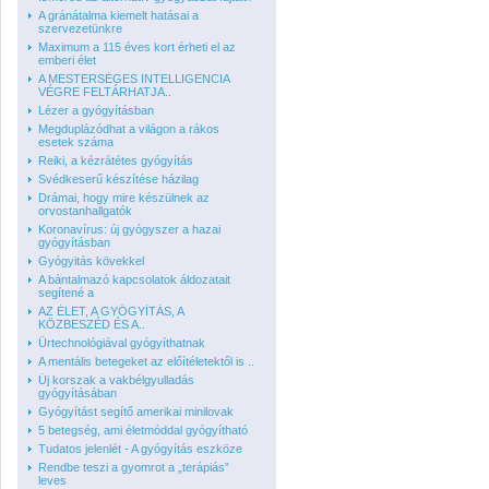
A gránátalma kiemelt hatásai a
szervezetünkre
Maximum a 115 éves kort érheti el az
emberi élet
A MESTERSÉGES INTELLIGENCIA
VÉGRE FELTÁRHATJA..
Lézer a gyógyításban
Megduplázódhat a világon a rákos
esetek száma
Reiki, a kézrátétes gyógyítás
Svédkeserű készítése házilag
Drámai, hogy mire készülnek az
orvostanhallgatók
Koronavírus: új gyógyszer a hazai
gyógyításban
Gyógyitás kövekkel
A bántalmazó kapcsolatok áldozatait
segítené a
AZ ÉLET, A GYÓGYÍTÁS, A
KÖZBESZÉD ÉS A..
Űrtechnológiával gyógyíthatnak
A mentális betegeket az előítéletektől is ..
Új korszak a vakbélgyulladás
gyógyításában
Gyógyítást segítő amerikai minilovak
5 betegség, ami életmóddal gyógyítható
Tudatos jelenlét - A gyógyítás eszköze
Rendbe teszi a gyomrot a „terápiás”
leves