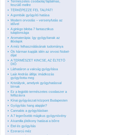
Természetes csodaolaj fájdalmas,
feszülő mellre
TÉRKÉPEZZE FEL TALPÁT!
A gombák gyógyító hatása
Modern orvoslás – versenyfutás az
idővel
A ginkgo biloba 7 fantasztikus
tulajdonsága
Aromaterápia: így gyógyítanak az
illóolajok
A méz felhasználásának tudománya
Ők hárman kapják idén az orvosi Nobel-
díjat
A TERMÉSZET KINCSE, AZ ÉLTETŐ
DIÓ
Láthatáron a vakság gyógyítása
Laár András állítja: imádkozás
gyógyította meg
Kristályok, amelyek gyógyhatással
bírnak
Ez a legjobb természetes csodaszer a
felfázásra
Kínai gyógyászati központ Budapesten
Gyógyítás hang alapján?
Cannabis a gyógyításban
A 7 legerősebb mágikus gyógynövény
A kamilla jótékony hatásai a bőrre
Étel és gyógyítás
Ezerarcú méz