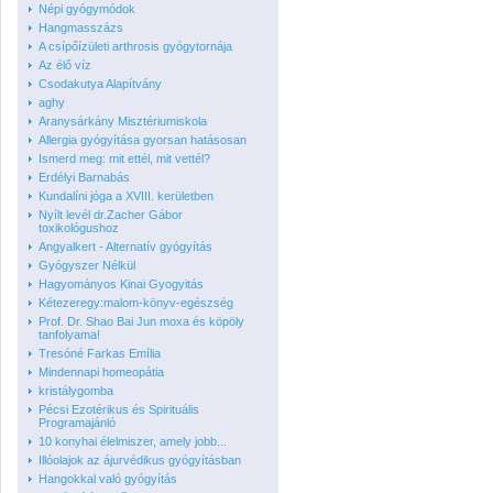
Népi gyógymódok
Hangmasszázs
A csípőízületi arthrosis gyógytornája
Az élő víz
Csodakutya Alapítvány
aghy
Aranysárkány Misztériumiskola
Allergia gyógyítása gyorsan hatásosan
Ismerd meg: mit ettél, mit vettél?
Erdélyi Barnabás
Kundalíni jóga a XVIII. kerületben
Nyílt levél dr.Zacher Gábor
toxikológushoz
Angyalkert - Alternatív gyógyítás
Gyógyszer Nélkül
Hagyományos Kinai Gyogyitás
Kétezeregy:malom-könyv-egészség
Prof. Dr. Shao Bai Jun moxa és köpöly
tanfolyama!
Tresóné Farkas Emília
Mindennapi homeopátia
kristálygomba
Pécsi Ezotérikus és Spirituális
Programajánló
10 konyhai élelmiszer, amely jobb...
Illóolajok az ájurvédikus gyógyításban
Hangokkal való gyógyítás