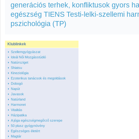
generációs terhek, konfliktusok gyors h
egészség
TIENS
Testi-lelki-szellemi ha
pszichológia (TP)
Klublinkek
Szellemgyógyászat
Ideál Női Mozgásstúdió
Natúrsziget
Shiatsu
Kineziológia
Ezoterikus tanácsok és megoldások
Dobogó
Napút
Javasok
Natúrland
Harmonet
Vitalitás
Házipatika
A jóga egészségmegőrző szerepe
50 plusz gyógynövény
Egészséges életért
Magtár