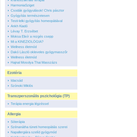
kranioszakrális terápia
HarmoniaSziget
Csodák gyógyulások! Chris pásztor
Gyógyítás természetesen
Testi-lelki gyógyítás homeopátiával
Ankh Kiadó
Lévay T. Erzsébet
Moksa Elixír a rezgés csepp
Mi a KINEZIOLÓGIA?
Wellness életmód
Dakó László okleveles gyógymasszőr
Wellness életmód
Hajnal Mosolya Thai Masszázs
Ezotéria
Idacsád
Szónoki Miklós
Transzperszonális pszichológia (TP)
Terápia energia légzéssel
Allergia
Sóterápia
Szénanátha tüneti homeopátiás szerei
Napallergiára szelíd gyógymód