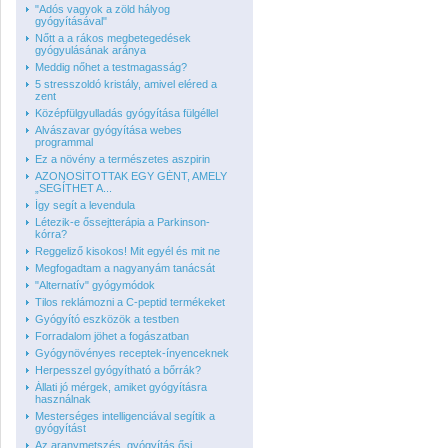
"Adós vagyok a zöld hályog
gyógyításával"
Nőtt a a rákos megbetegedések
gyógyulásának aránya
Meddig nőhet a testmagasság?
5 stresszoldó kristály, amivel eléred a
zent
Középfülgyulladás gyógyítása fülgéllel
Alvászavar gyógyítása webes
programmal
Ez a növény a természetes aszpirin
AZONOSÍTOTTAK EGY GÉNT, AMELY
„SEGÍTHET A...
Így segít a levendula
Létezik-e őssejtterápia a Parkinson-
kórra?
Reggeliző kisokos! Mit egyél és mit ne
Megfogadtam a nagyanyám tanácsát
"Alternatív" gyógymódok
Tilos reklámozni a C-peptid termékeket
Gyógyító eszközök a testben
For­ra­da­lom jöhet a fo­gá­szat­ban
Gyógynövényes receptek-ínyenceknek
Herpesszel gyógyítható a bőrrák?
Állati jó mérgek, amiket gyógyításra
használnak
Mesterséges intelligenciával segítik a
gyógyítást
Az aranymetszés, gyógyítás ősi