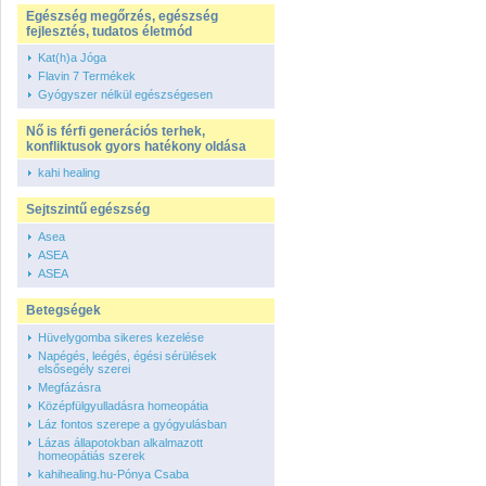
Egészség megőrzés, egészség
fejlesztés, tudatos életmód
Kat(h)a Jóga
Flavin 7 Termékek
Gyógyszer nélkül egészségesen
Nő is férfi generációs terhek,
konfliktusok gyors hatékony oldása
kahi healing
Sejtszintű egészség
Asea
ASEA
ASEA
Betegségek
Hüvelygomba sikeres kezelése
Napégés, leégés, égési sérülések
elsősegély szerei
Megfázásra
Középfülgyulladásra homeopátia
Láz fontos szerepe a gyógyulásban
Lázas állapotokban alkalmazott
homeopátiás szerek
kahihealing.hu-Pónya Csaba