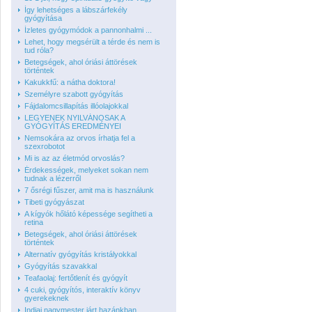
Így lehetséges a lábszárfekély
gyógyítása
Ízletes gyógymódok a pannonhalmi ...
Lehet, hogy megsérült a térde és nem is
tud róla?
Betegségek, ahol óriási áttörések
történtek
Kakukkfű: a nátha doktora!
Személyre szabott gyógyítás
Fájdalomcsillapítás illóolajokkal
LEGYENEK NYILVÁNOSAK A
GYÓGYÍTÁS EREDMÉNYEI
Nemsokára az orvos írhatja fel a
szexrobotot
Mi is az az életmód orvoslás?
Érdekességek, melyeket sokan nem
tudnak a lézerről
7 ősrégi fűszer, amit ma is használunk
Tibeti gyógyászat
A kígyók hőlátó képessége segítheti a
retina
Betegségek, ahol óriási áttörések
történtek
Alternatív gyógyítás kristályokkal
Gyógyítás szavakkal
Teafaolaj: fertőtlenít és gyógyít
4 cuki, gyógyítós, interaktív könyv
gyerekeknek
Indiai nagymester járt hazánkban