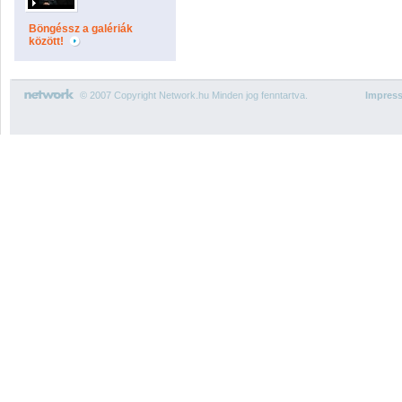
Böngéssz a galériák
között!
© 2007 Copyright Network.hu Minden jog fenntartva.
Impres