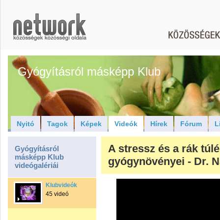
Gyógyításról másképp Klub
Nyitó
Tagok
Képek
Videók
Hírek
Fórum
L
A stressz és a rák túl
Gyógyításról
másképp Klub
gyógynövényei - Dr. 
videógalériái
Klubvideók
45 videó