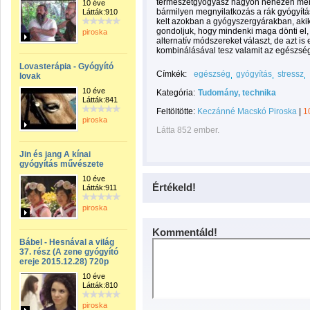
természetgyógyász nagyon nehezen mern
10 éve
bármilyen megnyilatkozás a rák gyógyítá
Látták:910
kelt azokban a gyógyszergyárakban, aki
gondoljuk, hogy mindenki maga dönti el,
piroska
alternatív módszereket választ, de azt is 
kombinálásával tesz valamit az egészs
Lovasterápia - Gyógyító
Címkék:
egészség
gyógyítás
stressz
lovak
10 éve
Kategória:
Tudomány, technika
Látták:841
Feltöltötte:
Keczánné Macskó Piroska
|
1
piroska
Látta 852 ember.
Jin és jang A kínai
gyógyítás művészete
10 éve
Értékeld!
Látták:911
piroska
Kommentáld!
Bábel - Hesnával a világ
37. rész (A zene gyógyító
ereje 2015.12.28) 720p
10 éve
Látták:810
piroska