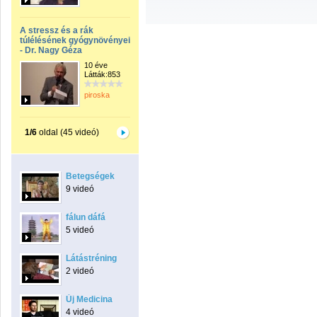
A stressz és a rák
túlélésének gyógynövényei
- Dr. Nagy Géza
10 éve
Látták:853
piroska
1/6
oldal (45 videó)
Betegségek
9 videó
fálun dáfá
5 videó
Látástréning
2 videó
Új Medicina
4 videó