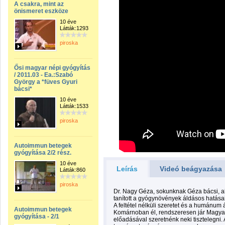
A csakra, mint az
önismeret eszköze
10 éve
Látták:1293
piroska
Ősi magyar népi gyógyítás
/ 2011.03 - Ea.:Szabó
György a *füves Gyuri
bácsi*
10 éve
Látták:1533
piroska
Autoimmun betegek
gyógyítása 2/2 rész.
10 éve
Leírás
Videó beágyazása
Látták:860
piroska
Dr. Nagy Géza, sokunknak Géza bácsi, 
tanított a gyógynövények áldásos hatás
A feltétel nélküli szeretet és a humánum
Autoimmun betegek
Komárnoban él, rendszeresen jár Magyaror
gyógyítása - 2/1
előadásával szeretnénk neki tisztelegni.