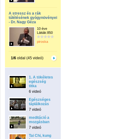
A stressz és a rák
túlélésének gyógynövényei
- Dr. Nagy Géza
10 éve
Látták:850
piroska
1/6
oldal (45 videó)
1. A tökéletes
egészség
titka
6 videó
Egészséges
táplálkozás
7 videó
meditáció a
mozgásban
7 videó
Tai Chi, kung