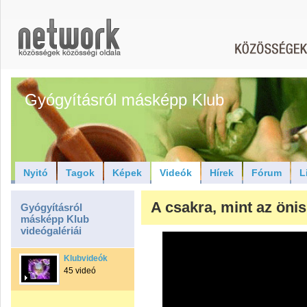
Gyógyításról másképp Klub
Nyitó
Tagok
Képek
Videók
Hírek
Fórum
L
A csakra, mint az öni
Gyógyításról
másképp Klub
videógalériái
Klubvideók
45 videó