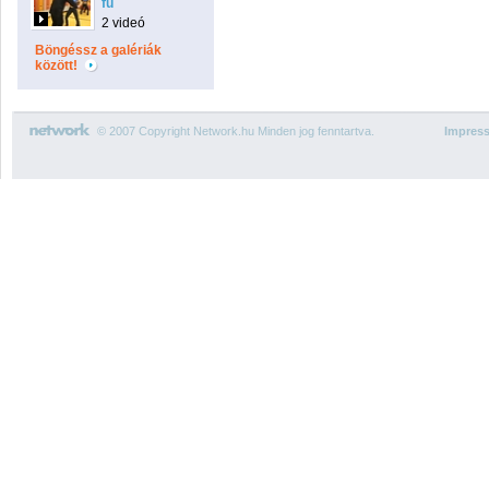
fu
2 videó
Böngéssz a galériák
között!
© 2007 Copyright Network.hu Minden jog fenntartva.
Impres