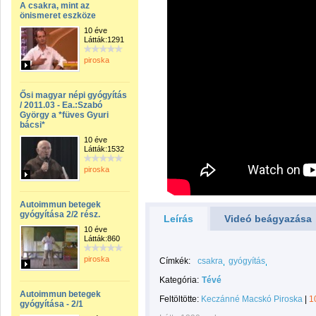
A csakra, mint az
önismeret eszköze
10 éve
Látták:1291
piroska
Ősi magyar népi gyógyítás
/ 2011.03 - Ea.:Szabó
György a *füves Gyuri
bácsi*
10 éve
Látták:1532
piroska
Autoimmun betegek
gyógyítása 2/2 rész.
Leírás
Videó beágyazása
10 éve
Látták:860
piroska
Címkék:
csakra
gyógyítás
Kategória:
Tévé
Autoimmun betegek
Feltöltötte:
Keczánné Macskó Piroska
|
1
gyógyítása - 2/1