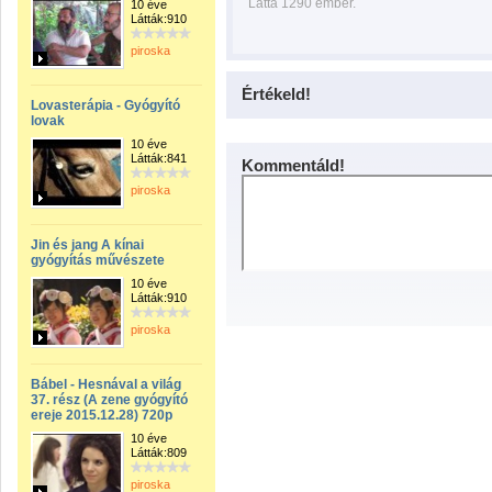
Látta 1290 ember.
10 éve
Látták:910
piroska
Értékeld!
Lovasterápia - Gyógyító
lovak
10 éve
Látták:841
Kommentáld!
piroska
Jin és jang A kínai
gyógyítás művészete
10 éve
Látták:910
piroska
Bábel - Hesnával a világ
37. rész (A zene gyógyító
ereje 2015.12.28) 720p
10 éve
Látták:809
piroska