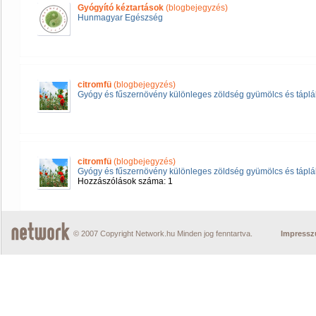
Gyógyító kéztartások
(blogbejegyzés)
Hunmagyar Egészség
citromfü
(blogbejegyzés)
Gyógy és fűszernövény különleges zöldség gyümölcs és táplál
citromfü
(blogbejegyzés)
Gyógy és fűszernövény különleges zöldség gyümölcs és táplál
Hozzászólások száma: 1
© 2007 Copyright Network.hu Minden jog fenntartva.
Impress