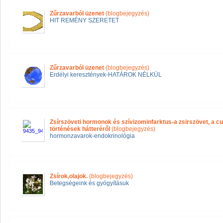
Zűrzavarból üzenet
(blogbejegyzés)
HIT REMÉNY SZERETET
Zűrzavarból üzenet
(blogbejegyzés)
Erdélyi keresztények-HATÁROK NÉLKÜL
Zsírszöveti hormonok és szívizominfarktus-a zsirszövet, a c
történések hátteréről
(blogbejegyzés)
hormonzavarok-endokrinológia
Zsírok,olajok.
(blogbejegyzés)
Betegségeink és gyógyításuk