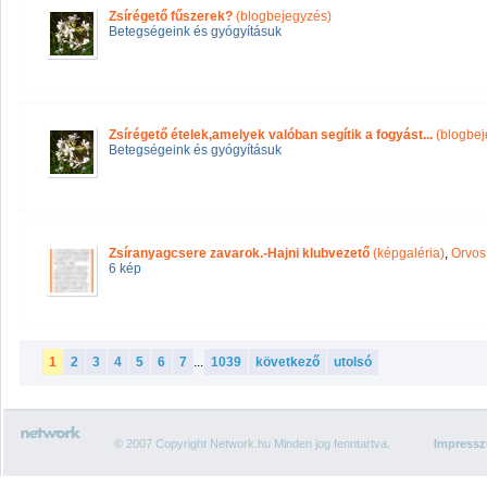
Zsírégető fűszerek?
(blogbejegyzés)
Betegségeink és gyógyításuk
Zsírégető ételek,amelyek valóban segítik a fogyást...
(blogbej
Betegségeink és gyógyításuk
Zsíranyagcsere zavarok.-Hajni klubvezető
(képgaléria)
,
Orvos
6 kép
1
2
3
4
5
6
7
...
1039
következő
utolsó
© 2007 Copyright Network.hu Minden jog fenntartva.
Impress