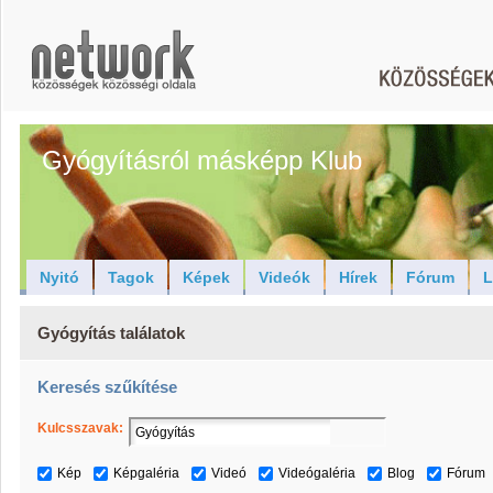
Gyógyításról másképp Klub
Nyitó
Tagok
Képek
Videók
Hírek
Fórum
L
Gyógyítás találatok
Keresés szűkítése
Kulcsszavak:
Kép
Képgaléria
Videó
Videógaléria
Blog
Fórum