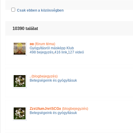
Csak ebben a közösségben
10390 találat
вв
(fórum téma)
Gyógyításról másképp Klub
498 bejegyzés
,
416 link
,
127 videó
.
(blogbejegyzés)
Betegségeink és gyógyításuk
ZzsUIumJnrtSCGx
(blogbejegyzés)
Betegségeink és gyógyításuk