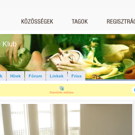
 Klub
ók
Hírek
Fórum
Linkek
Friss
Diavetítés indítása