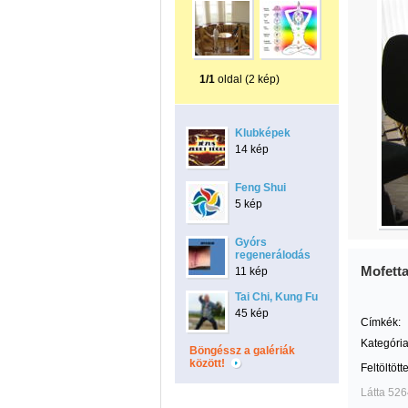
1/1
oldal (2 kép)
Klubképek
14 kép
Feng Shui
5 kép
Gyórs
regenerálodás
Mofett
11 kép
Tai Chi, Kung Fu
45 kép
Címkék:
Kategória
Böngéssz a galériák
között!
Feltöltött
Látta 526