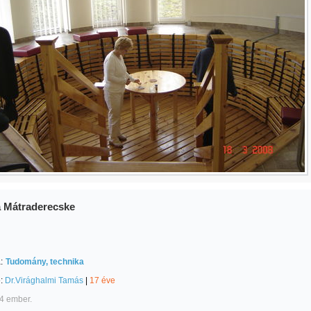
a Mátraderecske
:
Tudomány, technika
e:
Dr.Virághalmi Tamás
|
17 éve
4 ember.