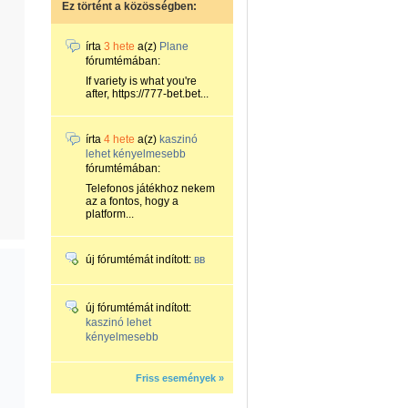
Ez történt a közösségben:
írta
3 hete
a(z)
Plane
fórumtémában:
If variety is what you're
after, https://777-bet.bet...
írta
4 hete
a(z)
kaszinó
lehet kényelmesebb
fórumtémában:
Telefonos játékhoz nekem
az a fontos, hogy a
platform...
új fórumtémát indított:
вв
új fórumtémát indított:
kaszinó lehet
kényelmesebb
Friss események »