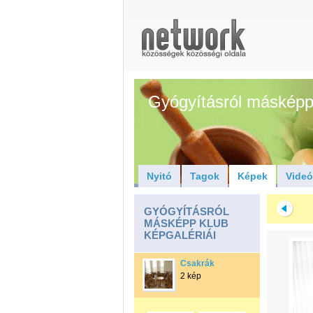
Gyógyításról másképp
Nyitó
Tagok
Képek
Vide
GYÓGYÍTÁSRÓL
MÁSKÉPP KLUB
KÉPGALÉRIÁI
Csakrák
2 kép