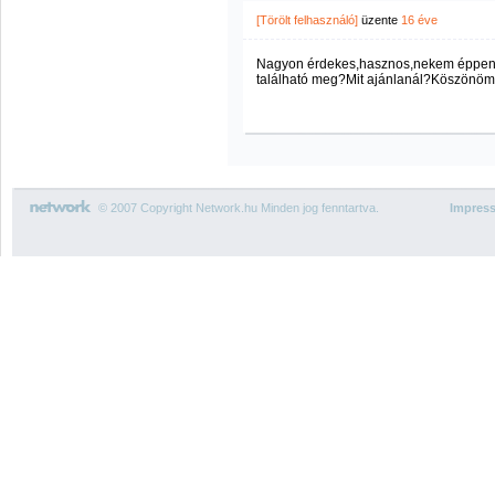
[Törölt felhasználó]
üzente
16 éve
Nagyon érdekes,hasznos,nekem éppen 
található meg?Mit ajánlanál?Köszönöm
© 2007 Copyright Network.hu Minden jog fenntartva.
Impres