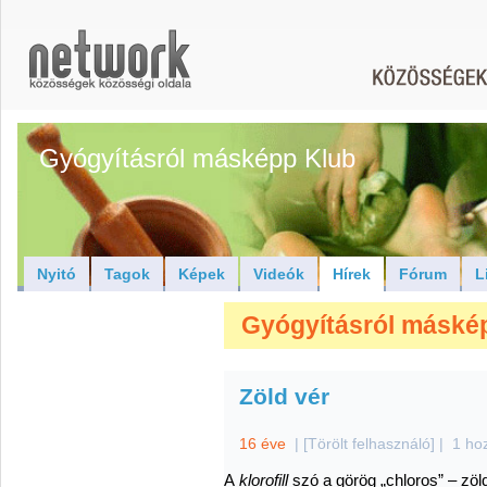
Gyógyításról másképp Klub
Nyitó
Tagok
Képek
Videók
Hírek
Fórum
L
Gyógyításról máskép
Zöld vér
16 éve
|
[Törölt felhasználó]
|
1 ho
A
klorofill
szó a görög „chloros” – zöld