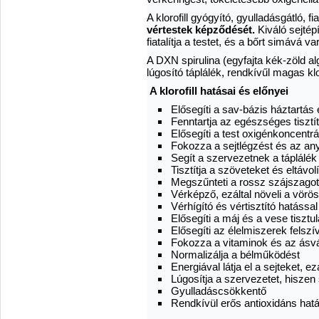
A klorofill gyógyító, gyulladásgátló, fi
vértestek képződését.
Kiváló sejtépí
fiatalítja a testet, és a bőrt simává 
A DXN spirulina (egyfajta kék-zöld a
lúgosító táplálék, rendkívűl magas klo
A klorofill hatásai és előnyei
Elősegíti a sav-bázis háztartá
Fenntartja az egészséges tisztí
Elősegíti a test oxigénkoncentrá
Fokozza a sejtlégzést és az an
Segít a szervezetnek a táplálé
Tisztítja a szöveteket és eltávo
Megszűnteti a rossz szájszagot
Vérképző, ezáltal növeli a vörö
Vérhígító és vértisztító hatással
Elősegíti a máj és a vese tisztu
Elősegíti az élelmiszerek fels
Fokozza a vitaminok és az ásv
Normalizálja a bélműködést
Energiával látja el a sejteket, e
Lúgosítja a szervezetet, hiszen
Gyulladáscsökkentő
Rendkívül erős antioxidáns hat