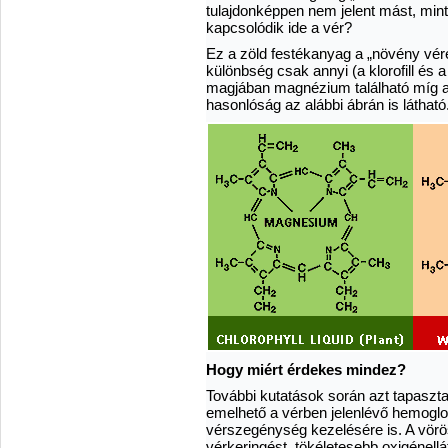
tulajdonképpen nem jelent mást, min
kapcsolódik ide a vér?
Ez a zöld festékanyag a „növény vér
különbség csak annyi (a klorofill és a
magjában magnézium található míg 
hasonlóság az alábbi ábrán is látható
Hogy miért érdekes mindez?
További kutatások során azt tapasztal
emelhető a vérben jelenlévő hemoglob
vérszegénység kezelésére is. A vörö
vérkeringést, tökéletesebb oxigénellá