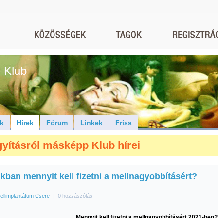
 Klub
ók
Hírek
Fórum
Linkek
Friss
yításról másképp Klub hírei
kban mennyit kell fizetni a mellnagyobbításért?
ellimplantátum Csere
|
0 hozzászólás
Mennyit kell fizetni a mellnagyobbításért 2021-ben?