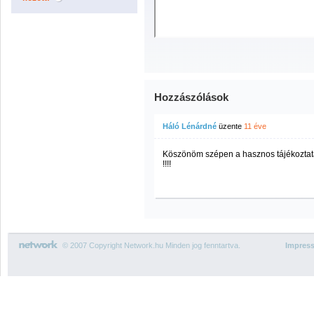
Hozzászólások
Háló Lénárdné
üzente
11 éve
Köszönöm szépen a hasznos tájékoztatás
!!!!
© 2007 Copyright Network.hu Minden jog fenntartva.
Impres