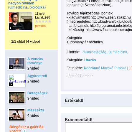
megvakulás? Létezik-e öröklődő (cukor)b
nagyon röviden
lapokon (a Szerv Atlaszban).
(ujmedicina, biologika)
További tájékozódási pontok:
11 éve
- kiadványunk: http://www.szervatlasz.hu
Látták:998
( megrendelés: http://kiadvanyok.biologik
- tanfolyamok: http://programajanlo.biolo
piroska
- közösség: http://www.facebook.com/uj
Kategória
1/1
oldal (4 videó)
Tudomány és technika
Címkék:
cukorbetegség
új medicina
A vonzás
Kategória:
Utazás
törvénye
Feltöltötte:
Keczánné Macskó Piroska
|
1
2 videó
Agykontroll
Látta 997 ember.
2 videó
Betegségek
9 videó
Értékeld!
Masszázs
4 videó
Kommentáld!
Böngéssz a galériák
között!