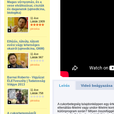
Magas vérnyomás, és a
vese elváltozásai, ciszták
és daganatok (ujmedicina,
biologika)
11 éve
Látták:1909
piroska
Elhízás, túlsúly, túlzott
evési vágy lehetséges
okairól (ujmedicina, GNM)
11 éve
Látták:967
piroska
Barnai Roberto - Vigyázat
ÉLETveszély | Tudatosság
Völgye 2013
Leírás
Videó beágyazása
11 éve
Látták:758
piroska
A cukorbetegség tulajdonképpen egy érte
ellenállás-félelmi vagy undor-félelmi konf
különprogram során? Milyen összefüggé
A cukorbetegségről