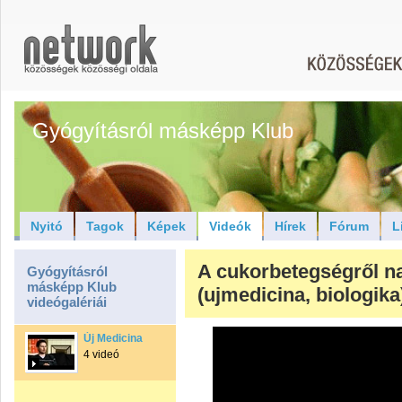
Gyógyításról másképp Klub
Nyitó
Tagok
Képek
Videók
Hírek
Fórum
L
A cukorbetegségről n
Gyógyításról
másképp Klub
(ujmedicina, biologika
videógalériái
Új Medicina
4 videó